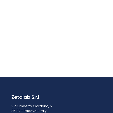
ARMADIO DI SICUREZZA 2 PORTE CERTIFICATO NFX15-211
RIPIANI SCORREVOLI – PORTE A VETRO
Prezzo su richiesta
Zetalab S.r.l.
Via Umberto Giordano, 5
35132 - Padova - Italy