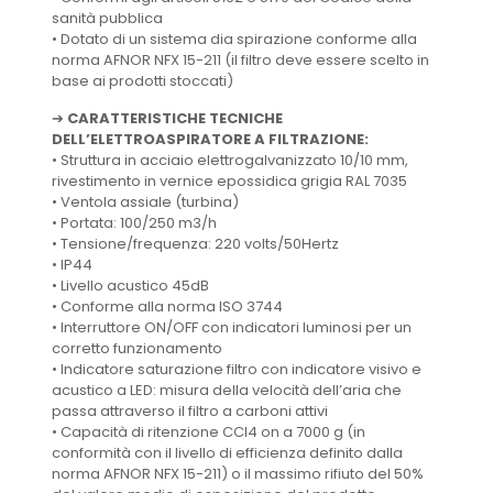
sanità pubblica
•
Dotato di un sistema dia spirazione conforme alla
norma AFNOR NFX 15-211
(il filtro deve essere scelto in
base ai prodotti stoccati)
➔
CARATTERISTICHE TECNICHE
DELL’ELETTROASPIRATORE A FILTRAZIONE:
•
Struttura in acciaio elettrogalvanizzato 10/10 mm,
rivestimento in vernice epossidica grigia RAL 7035
•
Ventola assiale (turbina)
•
Portata: 100/250 m
3
/h
•
Tensione/frequenza: 220 volts/50Hertz
•
IP44
•
Livello acustico 45dB
•
Conforme alla norma ISO 3744
•
Interruttore ON/OFF con indicatori luminosi per un
corretto funzionamento
•
Indicatore saturazione filtro con indicatore visivo e
acustico a LED: misura della velocità dell’aria che
passa attraverso il filtro a carboni attivi
•
Capacità di ritenzione CCl4 on a 7000 g (in
conformità con il livello di efficienza definito dalla
norma
AFNOR NFX 15-211
)
o il massimo rifiuto del 50%