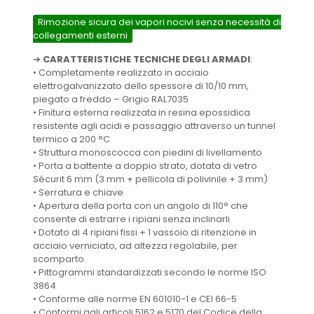
Rimozione sicura dei vapori nocivi senza necessità di
collegamenti esterni
➔
CARATTERISTICHE TECNICHE DEGLI ARMADI
:
•
Completamente realizzato in acciaio
elettrogalvanizzato dello spessore di 10/10 mm,
piegato a freddo – Grigio RAL7035
•
Finitura esterna realizzata in resina epossidica
resistente agli acidi e passaggio attraverso un tunnel
termico a 200 °C
•
Struttura monoscocca con piedini di livellamento
•
Porta a battente a doppio strato, dotata di vetro
Sécurit 6 mm (3 mm + pellicola di polivinile + 3 mm)
•
Serratura e chiave
•
Apertura della porta con un angolo di 110° che
consente di estrarre i ripiani senza inclinarli
•
Dotato di 4 ripiani fissi + 1 vassoio di ritenzione in
acciaio verniciato, ad altezza regolabile,
per
scomparto
•
Pittogrammi standardizzati secondo le norme ISO
3864
•
Conforme alle norme EN 601010-1 e CEI 66-5
•
Conformi agli articoli 5162 e 5170 del Codice della