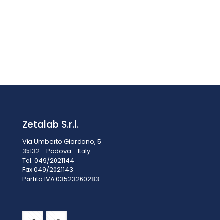
Cavo di prolunga per sonda L=2,5 m
€
20,00
IVA esclusa
IVA inclusa
€
24,40
Zetalab S.r.l.
Via Umberto Giordano, 5
35132 - Padova - Italy
Tel. 049/2021144
Fax 049/2021143
Partita IVA 0
3523260283