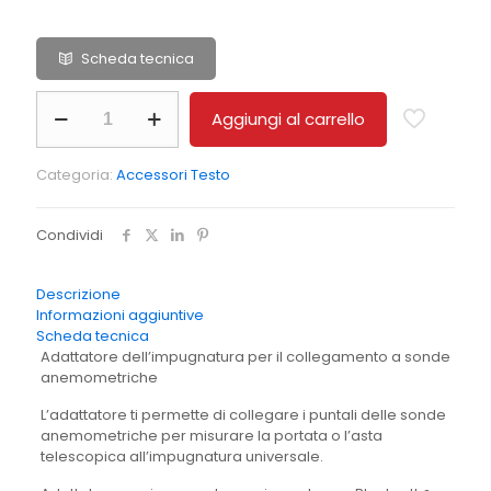
Scheda tecnica
Adattatore
Aggiungi al carrello
impugnatura
sonde
m/s
Categoria:
Accessori Testo
T440/400
quantità
Condividi
Descrizione
Informazioni aggiuntive
Scheda tecnica
Adattatore dell’impugnatura per il collegamento a sonde
anemometriche
L’adattatore ti permette di collegare i puntali delle sonde
anemometriche per misurare la portata o l’asta
telescopica all’impugnatura universale.