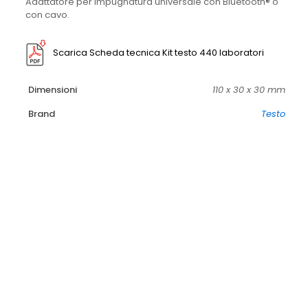
Adattatore per impugnatura universale con Bluetooth® o
con cavo.
Scarica Scheda tecnica Kit testo 440 laboratori
Dimensioni
110 x 30 x 30 mm
Brand
Testo