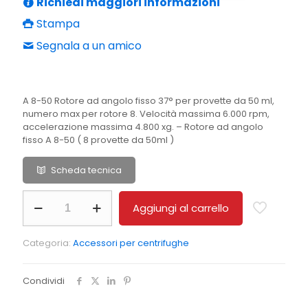
Richiedi maggiori informazioni
Stampa
Segnala a un amico
A 8-50 Rotore ad angolo fisso 37° per provette da 50 ml,
numero max per rotore 8. Velocità massima 6.000 rpm,
accelerazione massima 4.800 xg. – Rotore ad angolo
fisso A 8-50 ( 8 provette da 50ml )
Scheda tecnica
A
Aggiungi al carrello
8-
50
Rotore
Categoria:
Accessori per centrifughe
ad
angolo
fisso
Condividi
A
8-