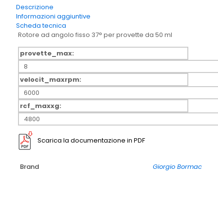
50
Descrizione
(
Informazioni aggiuntive
8
Scheda tecnica
provette
Rotore ad angolo fisso 37° per provette da 50 ml
da
50ml
provette_max:
)
8
quantità
velocit_maxrpm:
6000
rcf_maxxg:
4800
Scarica la documentazione in PDF
Brand
Giorgio Bormac