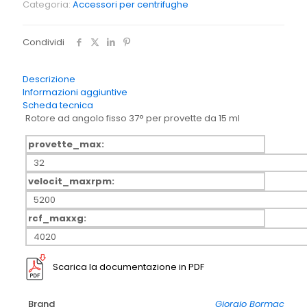
Categoria:
Accessori per centrifughe
Rotore
ad
angolo
Condividi
fisso
A
32-
Descrizione
15
Informazioni aggiuntive
N
Scheda tecnica
(
Rotore ad angolo fisso 37° per provette da 15 ml
32
provette
provette_max:
da
32
15ml
)
velocit_maxrpm:
quantità
5200
rcf_maxxg:
4020
Scarica la documentazione in PDF
Brand
Giorgio Bormac