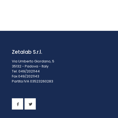
RE 15-5/7 Riduttore RE 15-5.7 per provette da 15ml a 5.7ml
€
15,00
IVA esclusa
IVA inclusa
€
18,30
Zetalab S.r.l.
Via Umberto Giordano, 5
35132 - Padova - Italy
Tel. 049/2021144
Fax 049/2021143
Partita IVA 0
3523260283