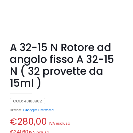
A 32-15 N Rotore ad
angolo fisso A 32-15
N ( 32 provette da
15ml )
COD:
40100802
Brand:
Giorgio Bormac
€
280,00
IVA esclusa
€
341,60
IVA inclusa