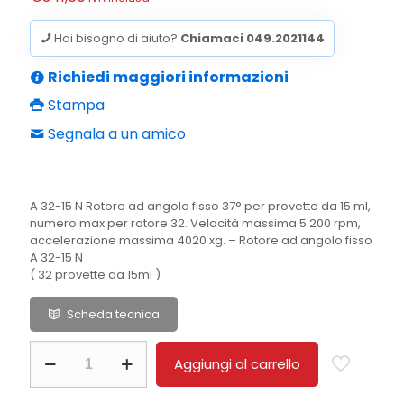
Hai bisogno di aiuto?
Chiamaci 049.2021144
Richiedi maggiori informazioni
Stampa
Segnala a un amico
A 32-15 N Rotore ad angolo fisso 37° per provette da 15 ml,
numero max per rotore 32. Velocità massima 5.200 rpm,
accelerazione massima 4020 xg. – Rotore ad angolo fisso
A 32-15 N
( 32 provette da 15ml )
Scheda tecnica
A
Aggiungi al carrello
32-
15
N