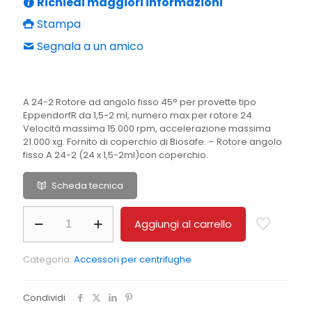
Richiedi maggiori informazioni
Stampa
Segnala a un amico
A 24-2 Rotore ad angolo fisso 45° per provette tipo
EppendorfR da 1,5-2 ml, numero max per rotore 24.
Velocità massima 15.000 rpm, accelerazione massima
21.000 xg. Fornito di coperchio di Biosafe. – Rotore angolo
fisso A 24-2 (24 x 1,5-2ml)con coperchio.
Scheda tecnica
A
Aggiungi al carrello
24-
2
Rotore
Categoria:
Accessori per centrifughe
angolo
fisso
A
Condividi
24-