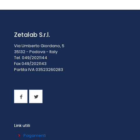
IVA inclusa
€
30,50
Zetalab S.r.l.
Via Umberto Giordano, 5
35132 - Padova - Italy
Tel. 049/2021144
Fax 049/2021143
Partita IVA 0
3523260283
Link utili
Pagamenti