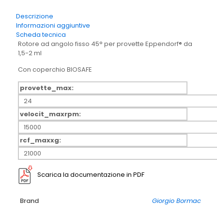
2
(24
Descrizione
x
Informazioni aggiuntive
1,5-
Scheda tecnica
2ml)con
Rotore ad angolo fisso 45° per provette Eppendorf® da
coperchio.
1,5-2 ml
quantità
Con coperchio BIOSAFE
provette_max:
24
velocit_maxrpm:
15000
rcf_maxxg:
21000
Scarica la documentazione in PDF
Brand
Giorgio Bormac