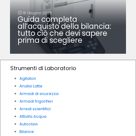
16 Giugno 2026
Guida completa
all’acquisto della bilancia:
tutto ciò che devi sapere
prima di scegliere
Strumenti di Laboratorio
Agitatori
Analisi Latte
Armadi di sicurezza
Armadi frigoriferi
Arredi scientifici
Attivita Acqua
Autoclavi
Bilance