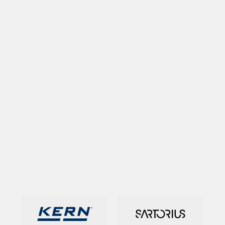
XPT
801
FONOMETRO
INTEGRATORE
DI
CLASSE
1 E
ANALIZZATORE
DI
SPETTRO
–
SENSECA
/
DELTA
OHM
Prezzo
su
richiesta