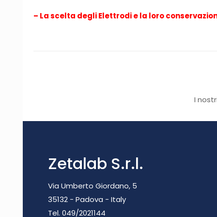
–
La scelta degli Elettrodi e la loro conservazio
I nost
Zetalab S.r.l.
Via Umberto Giordano, 5
35132 - Padova - Italy
Tel. 049/2021144