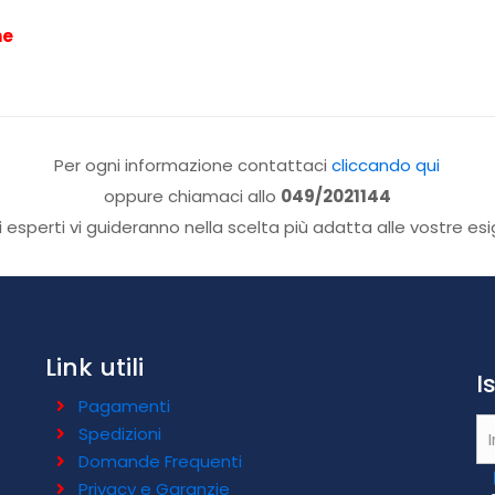
ne
Per ogni informazione contattaci
cliccando qui
oppure chiamaci allo
049/2021144
ri esperti vi guideranno nella scelta più adatta alle vostre es
Link utili
I
Pagamenti
Spedizioni
Domande Frequenti
Privacy e Garanzie