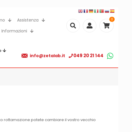
0
amo
Assistenza
Informazioni
e
049 20 21 144
info@zetalab.it
onto rottamazione potete cambiare il vostro vecchio