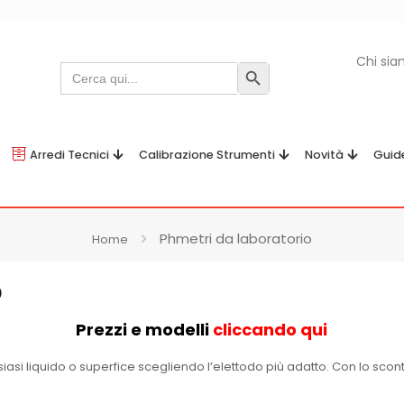
Chi si
Search
Search Button
for:
Arredi Tecnici
Calibrazione Strumenti
Novità
Guid
Phmetri da laboratorio
Home
o
Prezzi e modelli
cliccando qui
lsiasi liquido o superfice scegliendo l’elettodo più adatto. Con lo sc