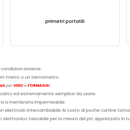
pHmetri portatili
 condizioni avverse.
n pH-metro o un termometro.
ali
per
VINO
e
FORMAGGI
patto ed estremamente semplice da usare.
tiera a membrana impermeabile
n elettrodo intercambiabile Al costo di poche cartine torna
 elettronico tascabile per la misura del pH, apprezzato in tu