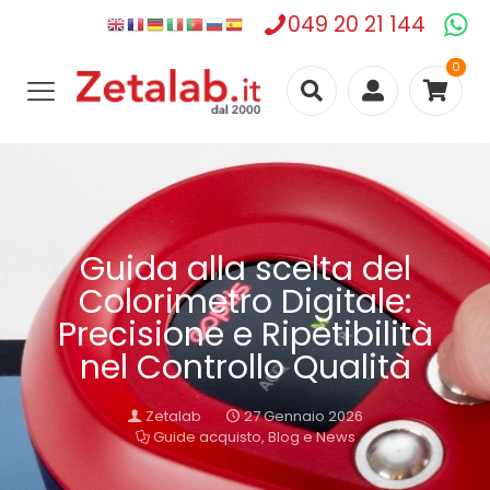
049 20 21 144
0
Guida alla scelta del
Colorimetro Digitale:
Precisione e Ripetibilità
nel Controllo Qualità
Zetalab
27 Gennaio 2026
Guide acquisto, Blog e News