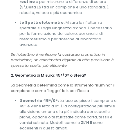
routine
e per misurare la differenza di colore
(
$\Delta E$
) tra un campione e uno standard. È
robusto, veloce e più economico.
Lo Spettrofotometro:
Misura la riflettanza
spettrale su ogni lunghezza d’onda. È necessario
per la formulazione del colore, per analisi di
metamerismo o per ricerche di laboratorio
avanzate.
Se l’obiettivo è verificare la costanza cromatica in
produzione, un colorimetro digitale di alta precisione è
spesso la scelta più efficiente.
2. Geometria di Misura: 45°/0° o Sfera?
La geometria determina come lo strumento “illumina” il
campione e come “legge” la luce riflessa.
Geometria 45°/0°:
La luce colpisce il campione a
45° e viene letta a 0°. È la configurazione più simile
alla visione umana e la più indicata per superfici
piane, opache o testurizzate come carta, tessili e
vernici satinate. Modelli come lo
ZL145
sono
eccellenti in questi ambiti.