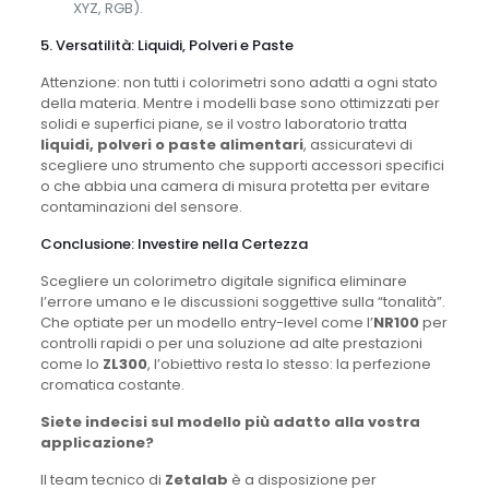
XYZ, RGB).
5. Versatilità: Liquidi, Polveri e Paste
Attenzione: non tutti i colorimetri sono adatti a ogni stato
della materia. Mentre i modelli base sono ottimizzati per
solidi e superfici piane, se il vostro laboratorio tratta
liquidi, polveri o paste alimentari
, assicuratevi di
scegliere uno strumento che supporti accessori specifici
o che abbia una camera di misura protetta per evitare
contaminazioni del sensore.
Conclusione: Investire nella Certezza
Scegliere un colorimetro digitale significa eliminare
l’errore umano e le discussioni soggettive sulla “tonalità”.
Che optiate per un modello entry-level come l’
NR100
per
controlli rapidi o per una soluzione ad alte prestazioni
come lo
ZL300
, l’obiettivo resta lo stesso: la perfezione
cromatica costante.
Siete indecisi sul modello più adatto alla vostra
applicazione?
Il team tecnico di
Zetalab
è a disposizione per