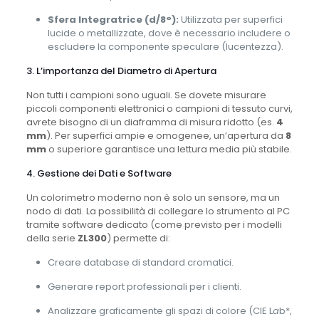
Sfera Integratrice (d/8°):
Utilizzata per superfici
lucide o metallizzate, dove è necessario includere o
escludere la componente speculare (lucentezza).
3. L’importanza del Diametro di Apertura
Non tutti i campioni sono uguali. Se dovete misurare
piccoli componenti elettronici o campioni di tessuto curvi,
avrete bisogno di un diaframma di misura ridotto (es.
4
mm
). Per superfici ampie e omogenee, un’apertura da
8
mm
o superiore garantisce una lettura media più stabile.
4. Gestione dei Dati e Software
Un colorimetro moderno non è solo un sensore, ma un
nodo di dati. La possibilità di collegare lo strumento al PC
tramite software dedicato (come previsto per i modelli
della serie
ZL300
) permette di:
Creare database di standard cromatici.
Generare report professionali per i clienti.
Analizzare graficamente gli spazi di colore (CIE L
a
b*,