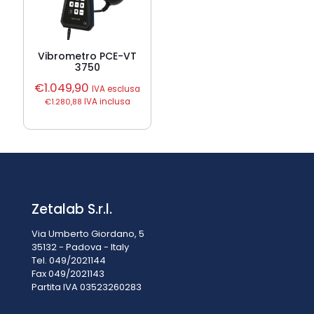
Vibrometro PCE-VT
3750
€
1.049,90
IVA esclusa
€
1.280,88
IVA inclusa
Zetalab S.r.l.
Via Umberto Giordano, 5
35132 - Padova - Italy
Tel. 049/2021144
Fax 049/2021143
Partita IVA 0
3523260283