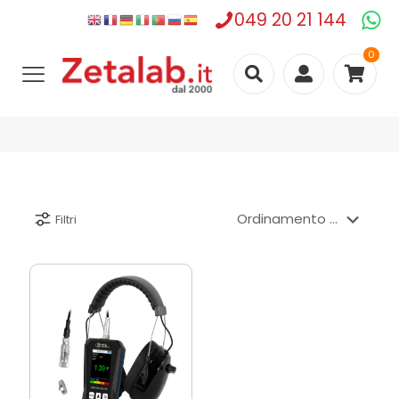
049 20 21 144
0
Filtri