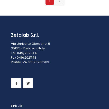
1
2
Zetalab S.r.l.
Via Umberto Giordano, 5
35132 - Padova - Italy
Tel. 049/2021144
Fax 049/2021143
Partita IVA 0
3523260283
Link utili