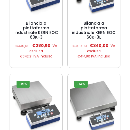
Bilancia a
Bilancia a
piattaforma
piattaforma
industriale KERN EOC
industriale KERN EOC
60K-3
60K-3L
Il
Il
Il
Il
€
280,50
€
340,00
€
330,00
IVA
€
400,00
IVA
prezzo
prezzo
prezzo
prezzo
esclusa
esclusa
originale
attuale
originale
attuale
€
342,21
IVA inclusa
€
414,80
IVA inclusa
era:
è:
era:
è:
€330,00.
€280,50.
€400,00.
€340,00.
-15%
-14%