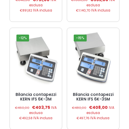
€
840,00
IVA
€
1.080,00
IVA
prezzo
prezzo
prezzo
prezzo
esclusa
esclusa
originale
attuale
originale
attuale
€
891,82
IVA inclusa
€
1.140,70
IVA inclusa
era:
è:
era:
è:
€840,00.
€731,00.
€1.080,00.
€935,00.
-12%
-15%
Bilancia contapezzi
Bilancia contapezzi
KERN IFS 6K-3M
KERN IFS 6K-3SM
Il
Il
Il
Il
€
403,75
€
408,00
€
460,00
IVA
€
480,00
IVA
prezzo
prezzo
prezzo
prezzo
esclusa
esclusa
originale
attuale
originale
attuale
€
492,58
IVA inclusa
€
497,76
IVA inclusa
era:
è:
era:
è:
€460,00.
€403,75.
€480,00.
€408,00.