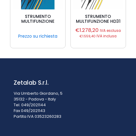
STRUMENTO
STRUMENTO
MULTIFUNZIONE
MULTIFUNZIONE HD31
€
1.278,20
IVA esclusa
Prezzo su richiesta
€
1.559,40
IVA inclusa
Zetalab S.r.l.
Via Umberto Giordano, 5
35132 - Padova - Italy
Tel. 049/2021144
Fax 049/2021143
Partita IVA 0
3523260283