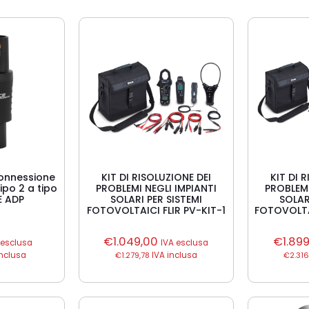
connessione
KIT DI RISOLUZIONE DEI
KIT DI 
ipo 2 a tipo
PROBLEMI NEGLI IMPIANTI
PROBLEMI
E ADP
SOLARI PER SISTEMI
SOLAR
FOTOVOLTAICI FLIR PV-KIT-1
FOTOVOLTAI
€
1.049,00
€
1.89
 esclusa
IVA esclusa
inclusa
€
1.279,78
IVA inclusa
€
2.316