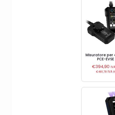
Misuratore per 
PCE-EVSE
€
394,90
IV
€
481,78
IVA i