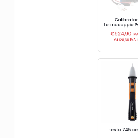
Calibrato
termocoppie P
€
924,90
IV
€
1.128,38
IVA 
testo 745 c