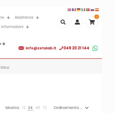
0
amo
Assistenza
Informazioni
e
049 20 21 144
info@zetalab.it
ttrico
Mostra:
12
24
48
72