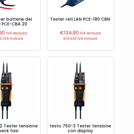
er batterie dei
Tester reti LAN PCE-180 CBN
li PCE-CBA 20
90
€
134,90
IVA esclusa
IVA esclusa
70
IVA inclusa
€
164,58
IVA inclusa
2 Tester tensione
testo 750-3 Tester tensione
heck fasi
con display