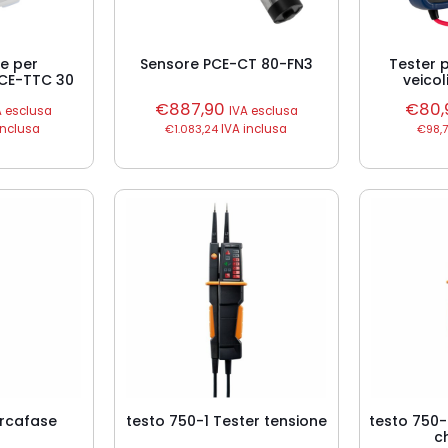
re per
Sensore PCE-CT 80-FN3
Tester p
CE-TTC 30
veico
€
887,90
€
80,
A esclusa
IVA esclusa
inclusa
€
1.083,24
IVA inclusa
€
98,
ercafase
testo 750-1 Tester tensione
testo 750-
c