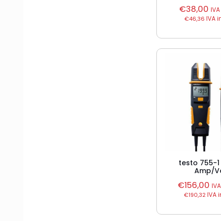
€
38,00
IVA
€
46,36
IVA i
testo 755-1
Amp/Vo
€
156,00
IV
€
190,32
IVA 