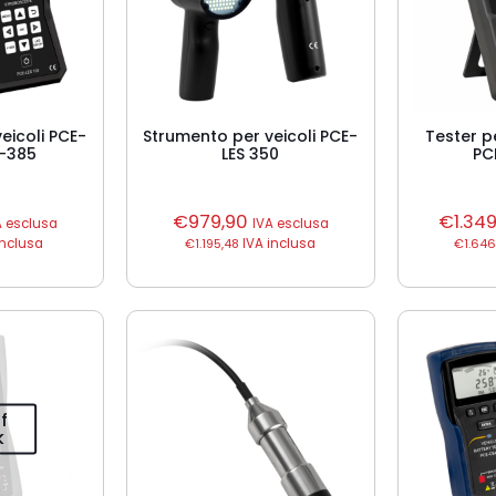
eicoli PCE-
Strumento per veicoli PCE-
Tester p
V-385
LES 350
PC
€
979,90
€
1.34
A esclusa
IVA esclusa
inclusa
€
1.195,48
IVA inclusa
€
1.646
f
k