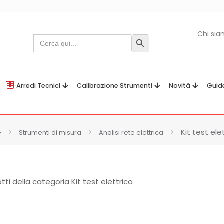
Chi si
Search
Search Button
for:
Arredi Tecnici
Calibrazione Strumenti
Novità
Guid
Kit test ele
e
Strumenti di misura
Analisi rete elettrica
ti della categoria Kit test elettrico