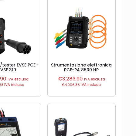
/tester EVSE PCE-
Strumentazione elettronica
EVSE 310
PCE-PA 8500 HP
,90
€
3.283,90
IVA esclusa
IVA esclusa
68
IVA inclusa
€
4.006,36
IVA inclusa