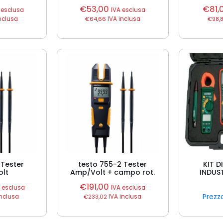
€
53,00
€
81,
 esclusa
IVA esclusa
nclusa
€
64,66
IVA inclusa
€
98,
 Tester
testo 755-2 Tester
KIT 
lt
Amp/Volt + campo rot.
INDUST
€
191,00
A esclusa
IVA esclusa
Prezzo
inclusa
€
233,02
IVA inclusa