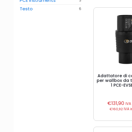
PCE Instruments
3
Testo
6
Adattatore di 
per wallbox da t
1 PCE-EVS
€
131,90
IVA
€
160,92
IVA 