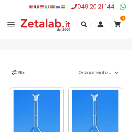
049 20 21 144
0
Filtri