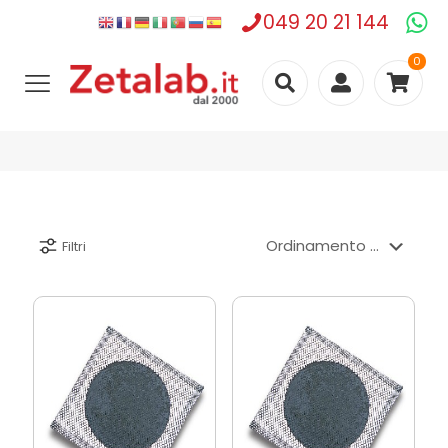
049 20 21 144
0
Filtri