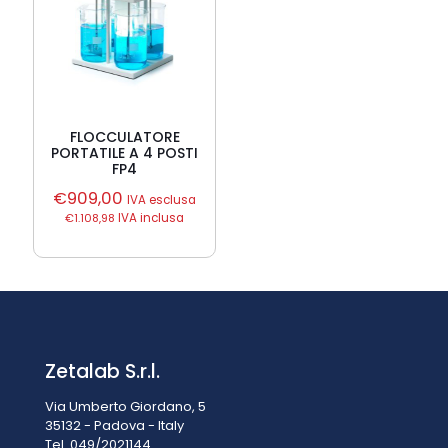
FLOCCULATORE
PORTATILE A 4 POSTI
FP4
€
909,00
IVA esclusa
€
1.108,98
IVA inclusa
Zetalab S.r.l.
Via Umberto Giordano, 5
35132 - Padova - Italy
Tel. 049/2021144