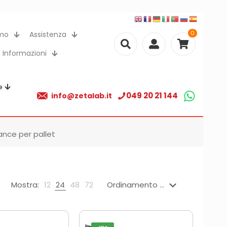
0
amo
Assistenza
Informazioni
e
049 20 21 144
info@zetalab.it
lance per pallet
Mostra:
12
24
48
72