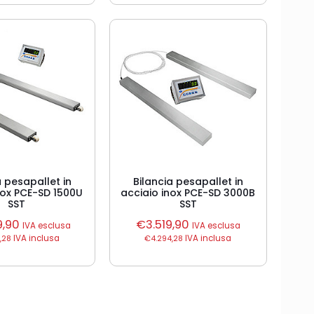
a pesapallet in
Bilancia pesapallet in
nox PCE-SD 1500U
acciaio inox PCE-SD 3000B
SST
SST
9,90
€
3.519,90
IVA esclusa
IVA esclusa
,28
IVA inclusa
€
4.294,28
IVA inclusa