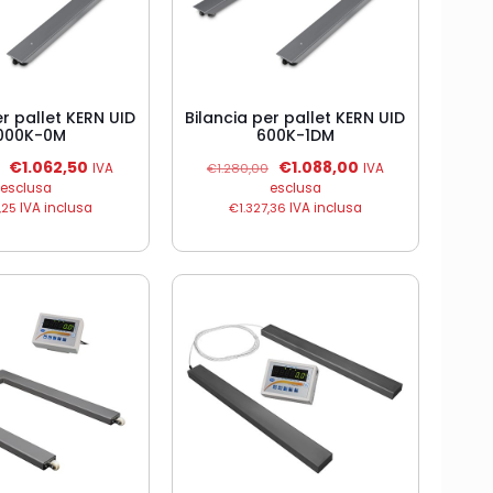
er pallet KERN UID
Bilancia per pallet KERN UID
000K-0M
600K-1DM
Il
Il
Il
Il
€
1.062,50
€
1.088,00
IVA
€
1.280,00
IVA
prezzo
prezzo
prezzo
prezzo
esclusa
esclusa
originale
attuale
originale
attuale
,25
IVA inclusa
€
1.327,36
IVA inclusa
era:
è:
era:
è:
€1.250,00.
€1.062,50.
€1.280,00.
€1.088,00.