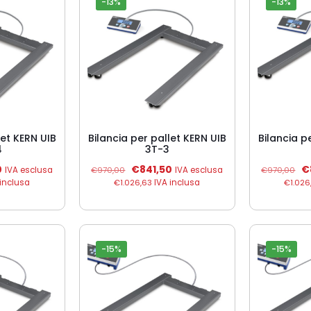
-13%
-13%
let KERN UIB
Bilancia per pallet KERN UIB
Bilancia p
4
3T-3
Il
Il
Il
Il
0
€
841,50
€
IVA esclusa
€
970,00
IVA esclusa
€
970,00
prezzo
prezzo
prezzo
p
inclusa
€
1.026,63
IVA inclusa
€
1.026
e
attuale
originale
attuale
or
è:
era:
è:
er
.
€841,50.
€970,00.
€841,50.
€
-15%
-15%