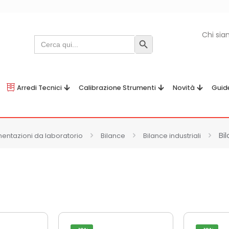
Chi si
Search
Search Button
for:
Arredi Tecnici
Calibrazione Strumenti
Novità
Guid
Bi
entazioni da laboratorio
Bilance
Bilance industriali