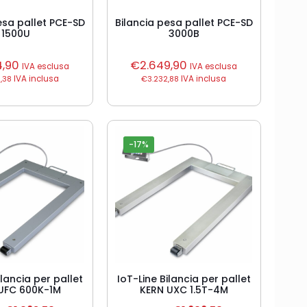
esa pallet PCE-SD
Bilancia pesa pallet PCE-SD
1500U
3000B
4,90
€
2.649,90
IVA esclusa
IVA esclusa
,38
IVA inclusa
€
3.232,88
IVA inclusa
-17%
ilancia per pallet
IoT-Line Bilancia per pallet
UFC 600K-1M
KERN UXC 1.5T-4M