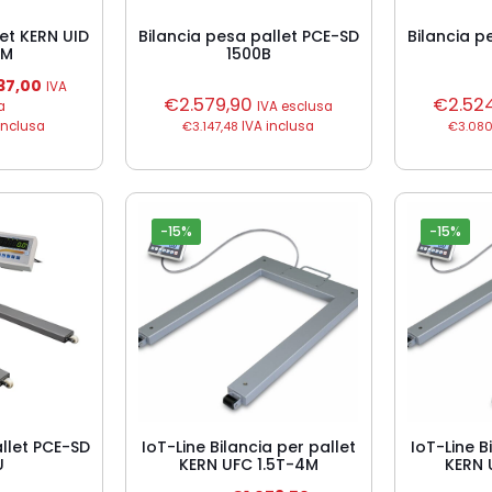
let KERN UID
Bilancia pesa pallet PCE-SD
Bilancia p
1M
1500B
Il
037,00
IVA
zo
prezzo
€
2.579,90
€
2.52
a
IVA esclusa
nale
attuale
inclusa
€
3.147,48
IVA inclusa
€
3.080
è:
0,00.
€1.037,00.
-15%
-15%
allet PCE-SD
IoT-Line Bilancia per pallet
IoT-Line B
U
KERN UFC 1.5T-4M
KERN 