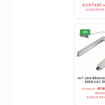
€
2.674,90
I
€
3.263,38
IVA
-18%
IoT-Line Bilanci
KERN UXC 6
Il
€
1.
€
1.930,00
prez
esclus
origi
€
1.939,19
IVA 
era:
€1.9