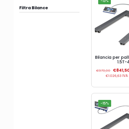
-13%
Filtra Bilance
Bilancia per pal
1.5T-
Il
€
841,5
€
970,00
prezzo
€
1.026,63
IVA 
original
era:
€970,00
-15%