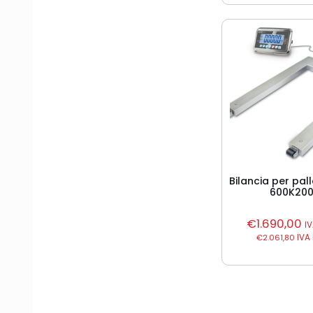
Bilancia per pal
600K200
€
1.690,00
I
€
2.061,80
IVA 