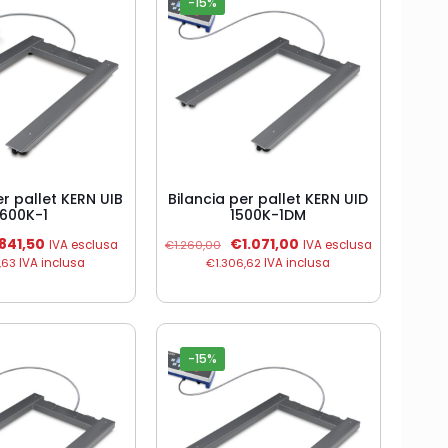
-15%
er pallet KERN UIB
Bilancia per pallet KERN UID
600K-1
1500K-1DM
Il
Il
Il
841,50
€
1.071,00
IVA esclusa
€
1.260,00
IVA esclusa
rezzo
prezzo
prezzo
prezzo
,63
IVA inclusa
€
1.306,62
IVA inclusa
iginale
attuale
originale
attuale
a:
è:
era:
è:
970,00.
€841,50.
€1.260,00.
€1.071,00.
-15%