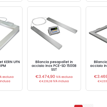
let KERN UFN
Bilancia pesapallet in
Bilanci
IPM
acciaio inox PCE-SD 1500B
acciaio i
SST
€
3.474,90
€
3.46
VA esclusa
IVA esclusa
inclusa
€
4.239,38
IVA inclusa
€
4.233