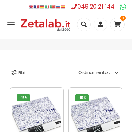
049 20 21 144
0
Filtri
-15%
-15%