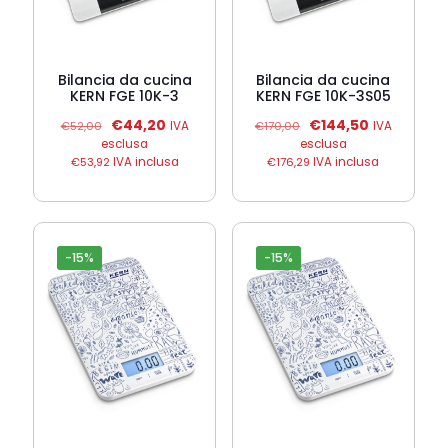
Bilancia da cucina
Bilancia da cucina
KERN FGE 10K-3
KERN FGE 10K-3S05
Il
Il
Il
Il
€
44,20
€
144,50
€
52,00
IVA
€
170,00
IVA
prezzo
prezzo
prezzo
prezzo
esclusa
esclusa
originale
attuale
originale
attuale
€
53,92
IVA inclusa
€
176,29
IVA inclusa
era:
è:
era:
è:
€52,00.
€44,20.
€170,00.
€144,50.
-15%
-15%