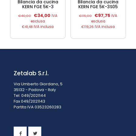
Bilancia da cucina
Bilancia da cucina
KERN FGE 5K-3
KERN FGE 5K-3S05
Il
Il
Il
Il
€
34,00
€
97,75
€
40,00
IVA
€
115,00
IVA
prezzo
prezzo
prezzo
prezzo
esclusa
esclusa
originale
attuale
originale
attuale
€
41,48
IVA inclusa
€
119,26
IVA inclusa
era:
è:
era:
è:
€40,00.
€34,00.
€115,00.
€97,75.
Zetalab S.r.l.
Via Umberto Giordano, 5
35132 - Padova - Italy
Tel. 049/2021144
Fax 049/2021143
Partita IVA 0
3523260283