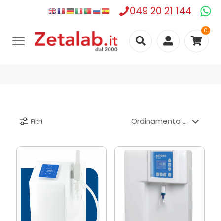
049 20 21 144
0
Filtri