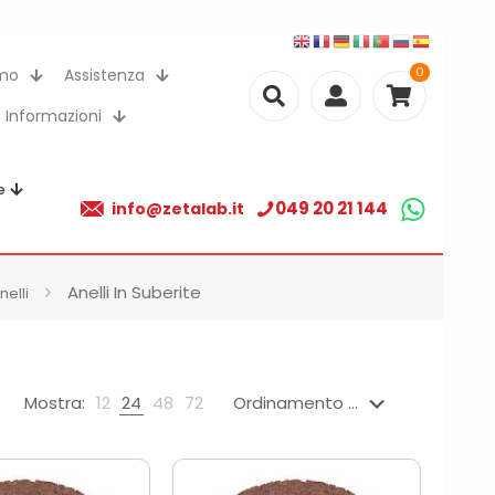
0
amo
Assistenza
Informazioni
e
049 20 21 144
info@zetalab.it
Anelli In Suberite
nelli
Mostra:
12
24
48
72