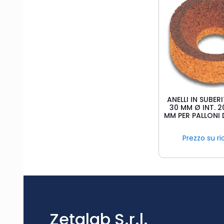
ANELLI IN SUBER
30 MM Ø INT. 20
MM PER PALLONI 
Prezzo su ri
Zetalab S.r.l.