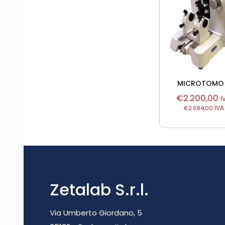
MICROTOMO
€
2.200,00
I
€
2.684,00
IVA
Zetalab S.r.l.
Via Umberto Giordano, 5