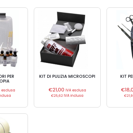
ORI PER
KIT DI PULIZIA MICROSCOPI
KIT P
OPIA
€
21,00
€
18,
A esclusa
IVA esclusa
nclusa
€
25,62
IVA inclusa
€
21,