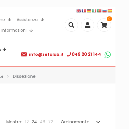
0
amo
Assistenza
Informazioni
e
049 20 21 144
info@zetalab.it
Dissezione
pi
Mostra:
12
24
48
72