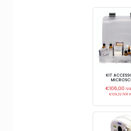
KIT ACCESS
MICROSC
€
106,00
IV
€
129,32
IVA i