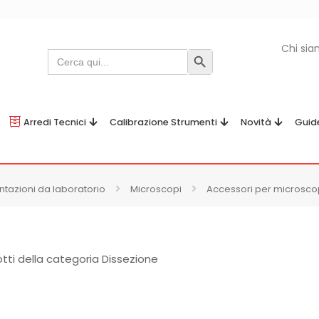
Chi si
Search
Search Button
for:
Arredi Tecnici
Calibrazione Strumenti
Novità
Guid
tazioni da laboratorio
Microscopi
Accessori per microsco
tti della categoria Dissezione