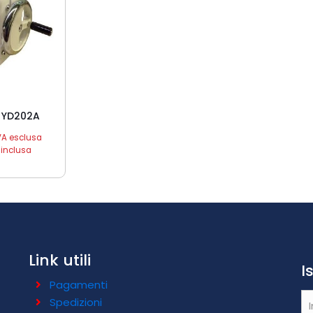
 YD202A
VA esclusa
 inclusa
Link utili
I
Pagamenti
Spedizioni