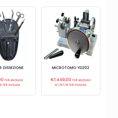
ER DISSEZIONE
MICROTOMO YD202
00
€
1.449,00
IVA esclusa
IVA esclusa
96
IVA inclusa
€
1.767,78
IVA inclusa