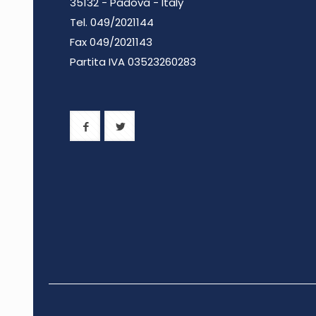
35132 - Padova - Italy
Tel. 049/2021144
Fax 049/2021143
Partita IVA 0
3523260283